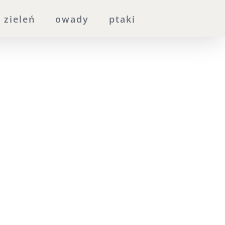
zieleń
owady
ptaki